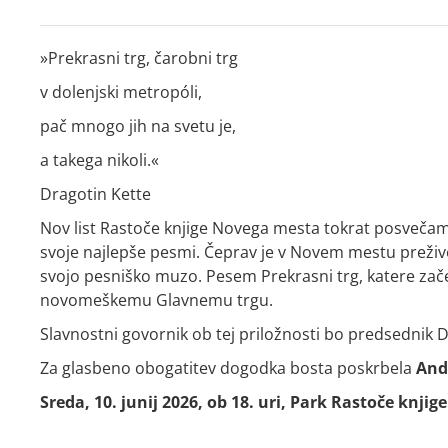
»Prekrasni trg, čarobni trg
v dolenjski metropóli,
pač mnogo jih na svetu je,
a takega nikoli.«
Dragotin Kette
Nov list Rastoče knjige Novega mesta tokrat posvečamo 
svoje najlepše pesmi. Čeprav je v Novem mestu preživel
svojo pesniško muzo. Pesem
Prekrasni trg
, katere za
novomeškemu Glavnemu trgu.
Slavnostni govornik ob tej priložnosti bo predsednik Dru
Za glasbeno obogatitev dogodka bosta poskrbela
And
Sreda, 10. junij 2026, ob 18. uri, Park Rastoče knjige