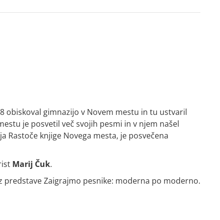
8 obiskoval gimnazijo v Novem mestu in tu ustvaril
estu je posvetil več svojih pesmi in v njem našel
žja Rastoče knjige Novega mesta, je posvečena
rist
Marij Čuk
.
iz predstave
Zaigrajmo pesnike: moderna po moderno
.