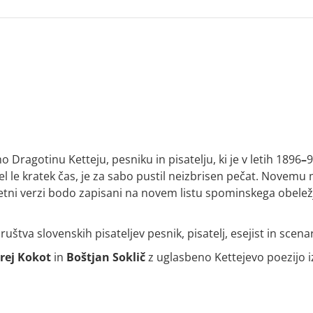
Dragotinu Ketteju, pesniku in pisatelju, ki je v letih 1896
–
9
 le kratek čas, je za sabo pustil neizbrisen pečat. Novemu m
četni verzi bodo zapisani na novem listu spominskega obele
štva slovenskih pisateljev pesnik, pisatelj, esejist in scena
rej Kokot
in
Boštjan Soklič
z uglasbeno Kettejevo poezijo 