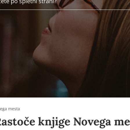
ovega mesta
 Rastoče knjige Novega me