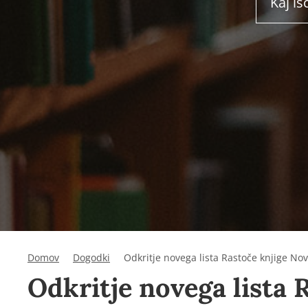
Domov
Dogodki
Odkritje novega lista Rastoče knjige N
Odkritje novega lista