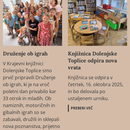
Druženje ob igrah
Knjižnica Dolenjske
Toplice odpira nova
V Krajevni knjižnici
vrata
Dolenjske Toplice smo
prvič pripravili Druženje
Knjižnica se odpira v
ob igrah, ki je na vroč
četrtek, 16. oktobra 2025,
poletni dan privabilo kar
in bo delovala po
33 otrok in mladih. Ob
ustaljenem urniku.
namiznih, motoričnih in
PREBERI VEČ
gibalnih igrah so se
zabavali, družili in sklepali
nova poznanstva, prijetno