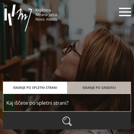
Knjižnica Mirana Jarca Novo mes
N
ISKANJE PO SPLETNI STRANI
ISKANJE PO GRADIVU
ISKANJE