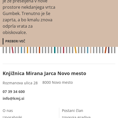
je že preseljena v nove
prostore nekdanjega vrtca
Gumbek. Trenutno je še
zaprta, a bo kmalu znova
odprla vrata za
obiskovalce.
PREBERI VEČ
Knjižnica Mirana Jarca Novo mesto
8000 Novo mesto
Rozmanova ulica 28
07 39 34 600
info@kmj.si
O nas
Postani član
Uporabniki
Izposoja gradiva