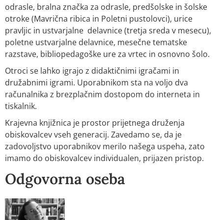
odrasle, bralna značka za odrasle, predšolske in šolske
otroke (Mavrična ribica in Poletni pustolovci), urice
pravljic in ustvarjalne delavnice (tretja sreda v mesecu),
poletne ustvarjalne delavnice, mesečne tematske
razstave, bibliopedagoške ure za vrtec in osnovno šolo.
Otroci se lahko igrajo z didaktičnimi igračami in
družabnimi igrami. Uporabnikom sta na voljo dva
računalnika z brezplačnim dostopom do interneta in
tiskalnik.
Krajevna knjižnica je prostor prijetnega druženja
obiskovalcev vseh generacij. Zavedamo se, da je
zadovoljstvo uporabnikov merilo našega uspeha, zato
imamo do obiskovalcev individualen, prijazen pristop.
Odgovorna oseba