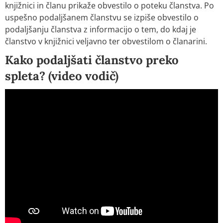
knjižnici in članu prikaže obvestilo o poteku članstva. Po
uspešno podaljšanem članstvu se izpiše obvestilo o
podaljšanju članstva z informacijo o tem, do kdaj je
članstvo v knjižnici veljavno ter obvestilom o članarini.
Kako podaljšati članstvo preko
spleta? (video vodič)