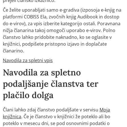
prejeli člansko izkaznico.
Če želite uporabljati samo e-gradiva (izposoja e-knjig na
platformi COBISS Ela, zvočnih knjig Audibook in dostop
do e-virov), za vpis izberite kategorijo ostali. Poravnana
nižja članarina takoj omogoči uporabo e-virov. Polno
članstvo lahko pridobite naknadno, ko se oglasite v
knjižnici, podpišete pristopno izjavo in doplačate
članarino.
Navodila za spletni vpis
Navodila za spletno
podaljšanje članstva ter
plačilo dolga
Člani lahko zdaj članstvo podaljšate v servisu
Moja
knjižnica
. Če je članstvo v knjižnici že poteklo ali bo
poteklo v mesecu dni, se pod osnovnimi podatki o