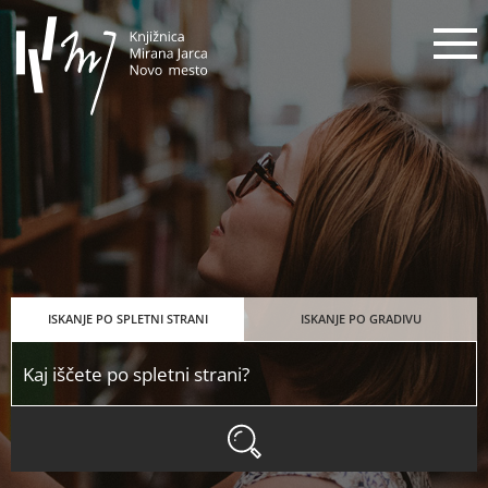
Knjižnica Mirana Jarca Novo mes
N
ISKANJE PO SPLETNI STRANI
ISKANJE PO GRADIVU
ISKANJE