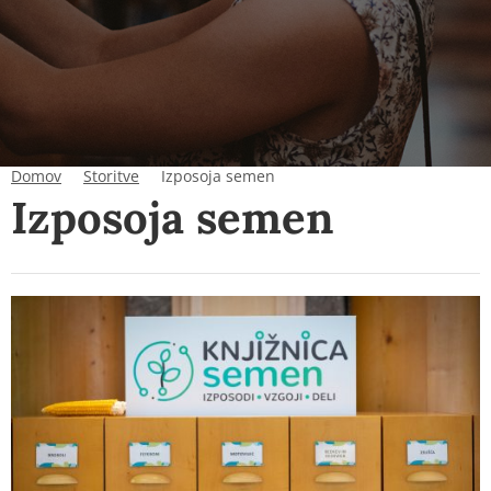
Domov
Storitve
Izposoja semen
Izposoja semen