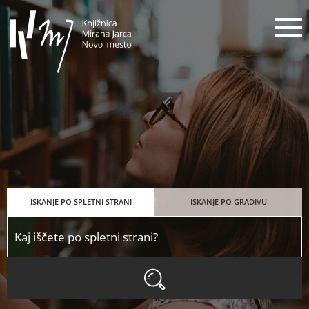
Knjižnica Mirana Jarca Novo mes
N
ISKANJE PO SPLETNI STRANI
ISKANJE PO GRADIVU
ISKANJE