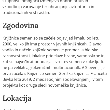
skupnost, omogoča izmenjavo dobrih praks in
vzpodbuja varovanje ter ohranjanje avtohtonih in
tradicionalnih vrst rastlin.
Zgodovina
Knjižnice semen so se začele pojavljati kmalu po letu
2000, veliko jih ima prostor v javnih knjižnicah. Glavno
vodilo in načelo knjižnic semen je promocija biotske
raznovrstnosti, lokalne pridelave hrane, samooskrbe in,
kot se največkrat poudarja – vrnitev semen v roke ljudi,
ne pa velikih agrokemičnih multinacionalk. V Sloveniji je
prva začela s Knjižnico semen Goriška knjižnica Franceta
Bevka leta 2019. Z medsebojnim sodelovanjem ji v tem
projektu kot druga sledi novomeška knjižnica.
Lokacija