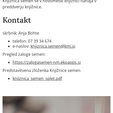
Knjižnica semen se v novomeški knjižnici nahaja v
preddverju knjižnice.
Kontakt
skrbnik: Anja Bohte
telefon: 07 39 34 674
e-naslov:
knjiznica.semen@kmj.si
Pregled zaloge semen:
https://zalogasemen-nm.ekoapps.si
Predstavitvena zloženka Knjižnice semen
knjiznica_semen_splet.pdf