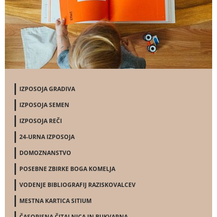
IZPOSOJA GRADIVA
IZPOSOJA SEMEN
IZPOSOJA REČI
24-URNA IZPOSOJA
DOMOZNANSTVO
POSEBNE ZBIRKE BOGA KOMELJA
VODENJE BIBLIOGRAFIJ RAZISKOVALCEV
MESTNA KARTICA SITIUM
ČASOPISNA ČITALNICA IN BUKVARNA