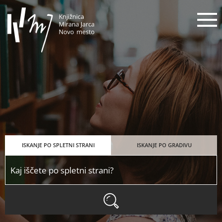
Knjižnica Mirana Jarca Novo mes
N
ISKANJE PO SPLETNI STRANI
ISKANJE PO GRADIVU
ISKANJE