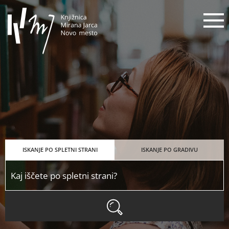
Knjižnica Mirana Jarca Novo mes
N
ISKANJE PO SPLETNI STRANI
ISKANJE PO GRADIVU
ISKANJE