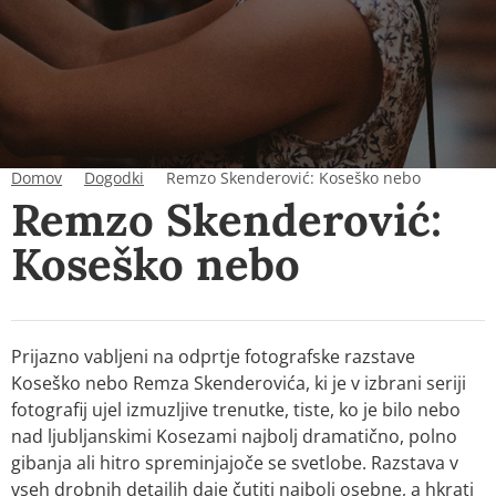
Domov
Dogodki
Remzo Skenderović: Koseško nebo
Remzo Skenderović:
Koseško nebo
Prijazno vabljeni na odprtje fotografske razstave
Koseško nebo
Remza Skenderovića, ki je v izbrani seriji
fotografij ujel izmuzljive trenutke, tiste, ko je bilo nebo
nad ljubljanskimi Kosezami najbolj dramatično, polno
gibanja ali hitro spreminjajoče se svetlobe. Razstava v
vseh drobnih detajlih daje čutiti najbolj osebne, a hkrati