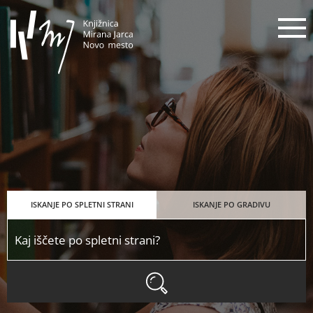
Knjižnica Mirana Jarca Novo mes
N
ISKANJE PO SPLETNI STRANI
ISKANJE PO GRADIVU
ISKANJE