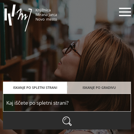
Knjižnica Mirana Jarca Novo mes
N
ISKANJE PO SPLETNI STRANI
ISKANJE PO GRADIVU
ISKANJE