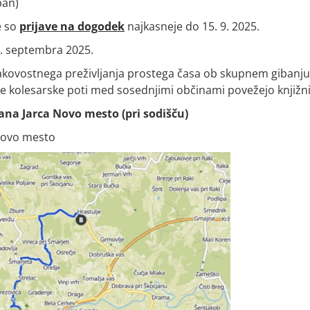
pan)
e so
prijave na dogodek
najkasneje do 15. 9. 2025.
7. septembra 2025.
akovostnega preživljanja prostega časa ob skupnem gibanju
jene kolesarske poti med sosednjimi občinami povežejo knjižni
rana Jarca Novo mesto (pri sodišču)
 Novo mesto