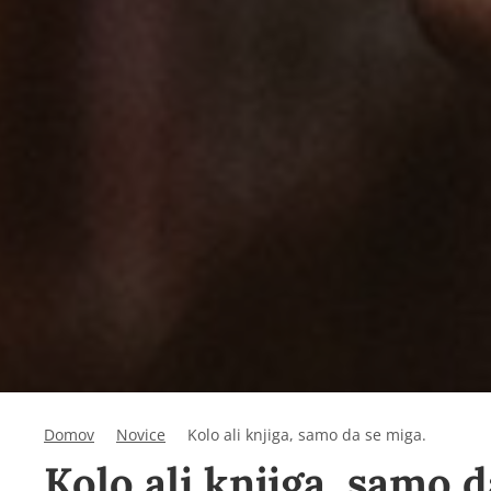
Domov
Novice
Kolo ali knjiga, samo da se miga.
Kolo ali knjiga, samo d