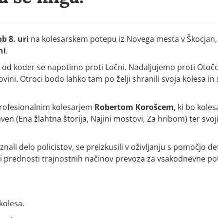
ob 8. uri
na kolesarskem potepu iz Novega mesta v Škocjan, 
ni
.
, od koder se napotimo proti Ločni. Nadaljujemo proti Otočcu
ovini. Otroci bodo lahko tam po želji shranili svoja kolesa i
profesionalnim kolesarjem
Robertom Korošcem
, ki bo koles
aven (
Ena žlahtna štorija
,
Najini mostovi, Za hribom)
ter svoj
delo policistov, se preizkusili v oživljanju s pomočjo defibri
li prednosti trajnostnih načinov prevoza za vsakodnevne pot
kolesa.