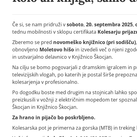
Če si, se nam pridruži v
soboto
,
20. septembra 2025
,
tednu mobilnosti v sklopu certifikata
Kolesarju prijaz
Zberemo se pred
novomeško knjižnico (pri sodišču)
obnovljeno
Moletovo hišo
in izvedeli več o njeni zgod
in ustvarjalno delavnico v Knjižnico Škocjan.
Na cilju se bomo pogovarjali z dramskim igralcem in 
televizijskih vlogah, po katerih je postal širše prepozn
kolesarjenja v profesionalno.
Po dogodku boste med drugim na stojnicah lahko spoznali 
preizkusili v vožnji z električnim mopedom ter spozna
Škocjan in Knjižnico Škocjan.
Za hrano in pijačo bo poskrbljeno.
Kolesarska pot je primerna za gorska (MTB) in treking 