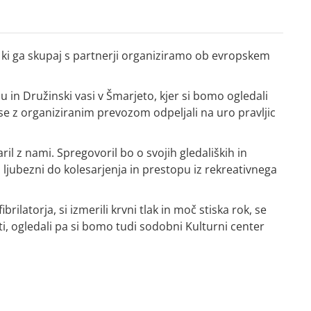
ki ga skupaj s partnerji organiziramo ob evropskem
 in Družinski vasi v Šmarjeto, kjer si bomo ogledali
n se z organiziranim prevozom odpeljali na uro pravljic
aril z nami. Spregovoril bo o svojih gledaliških in
i ljubezni do kolesarjenja in prestopu iz rekreativnega
latorja, si izmerili krvni tlak in moč stiska rok, se
i, ogledali pa si bomo tudi sodobni Kulturni center