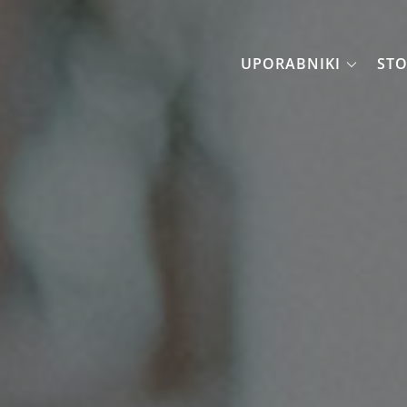
mesto
UPORABNIKI
STO