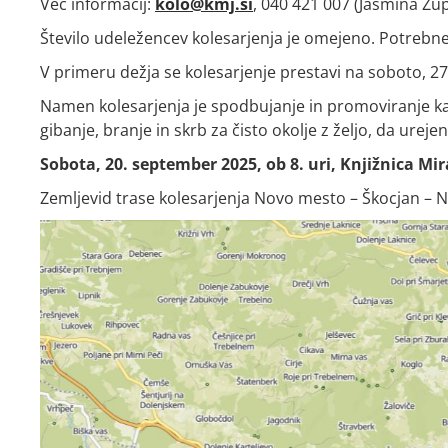
Več informacij:
kolo@kmj.si
, 040 421 007 (Jasmina Zu
Število udeležencev kolesarjenja je omejeno. Potrebn
V primeru dežja se kolesarjenje prestavi na soboto, 2
Namen kolesarjenja je spodbujanje in promoviranje k
gibanje, branje in skrb za čisto okolje z željo, da ure
Sobota, 20. september 2025, ob 8. uri, Knjižnica Mi
Zemljevid trase kolesarjenja Novo mesto – Škocjan –