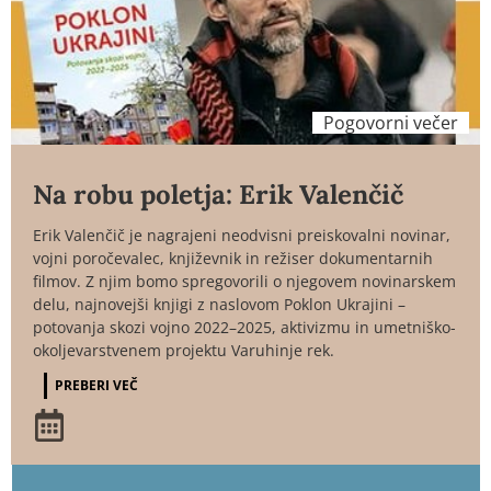
Pogovorni večer
Na robu poletja: Erik Valenčič
Erik Valenčič je nagrajeni neodvisni preiskovalni novinar,
vojni poročevalec, književnik in režiser dokumentarnih
filmov. Z njim bomo spregovorili o njegovem novinarskem
delu, najnovejši knjigi z naslovom Poklon Ukrajini –
potovanja skozi vojno 2022–2025, aktivizmu in umetniško-
okoljevarstvenem projektu Varuhinje rek.
PREBERI VEČ