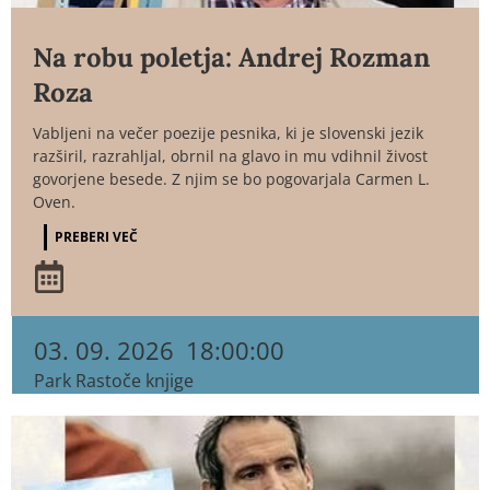
Na robu poletja: Andrej Rozman
Roza
Vabljeni na večer poezije pesnika, ki je slovenski jezik
razširil, razrahljal, obrnil na glavo in mu vdihnil živost
govorjene besede. Z njim se bo pogovarjala Carmen L.
Oven.
PREBERI VEČ
03. 09. 2026
18:00:00
Park Rastoče knjige