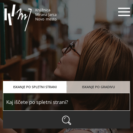
Knjižnica Mirana Jarca Novo mes
N
ISKANJE PO SPLETNI STRANI
ISKANJE PO GRADIVU
ISKANJE